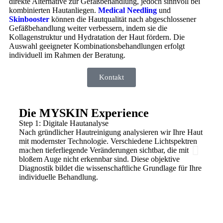
direkte Alternative zur Gefäßbehandlung, jedoch sinnvoll bei
kombinierten Hautanliegen.
Medical Needling
und
Skinbooster
können die Hautqualität nach abgeschlossener
Gefäßbehandlung weiter verbessern, indem sie die
Kollagenstruktur und Hydratation der Haut fördern. Die
Auswahl geeigneter Kombinationsbehandlungen erfolgt
individuell im Rahmen der Beratung.
Kontakt
Die MYSKIN Experience
Step 1: Digitale Hautanalyse
Step 
Nach gründlicher Hautreinigung analysieren wir Ihre Haut
Gemei
mit modernster Technologie. Verschiedene Lichtspektren
Behan
machen tieferliegende Veränderungen sichtbar, die mit
zu em
bloßem Auge nicht erkennbar sind. Diese objektive
Alle 
Diagnostik bildet die wissenschaftliche Grundlage für Ihre
Sie s
individuelle Behandlung.