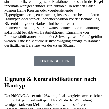
sind unmittelbare und typische Reaktionen, die sich in der Regel
innerhalb weniger Stunden zurückbilden. In seltenen Fällen
können kleine Krusten oder vorübergehende
Hyperpigmentierungen entstehen, insbesondere bei dunkleren
Hauttypen oder starker Sonnenexposition vor der Behandlung.
Blasenbildung oder Narben sind bei korrekter
Parametereinstellung sehr unwahrscheinlich. Die Behandlung
sollte nicht bei aktiven Hautinfektionen, Einnahme von
Photosensibilisatoren oder in der Schwangerschaft durchgeführt
werden. Eine individuelle Risikoabwägung erfolgt im Rahmen
der ärztlichen Beratung vor der ersten Sitzung.
TERMIN BUCHEN
Eignung & Kontraindikationen nach
Hauttyp
Der Nd:YAG-Laser mit 1064 nm gilt als vergleichsweise sicher
für alle Fitzpatrick-Hauttypen I bis VI, da die Wellenlänge
weniger stark von Melanin absorbiert wird als kürzere
Laserwellenlängen. Für helle Hauttypen (I–III) ist die