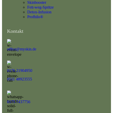
Skinbooster
Fett-weg-Spritze
Detox-Infusion
Profhilo®
Kontakt
office@myskin.de
0176 21904950
0511 48923555
0175 7437756