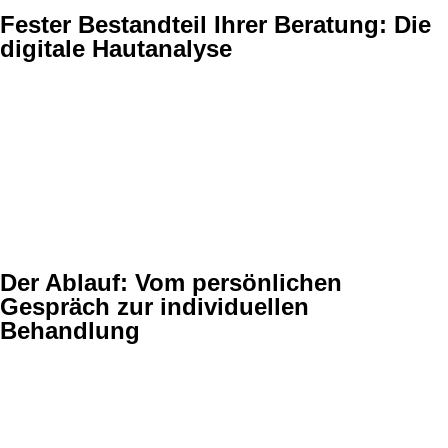
Fester Bestandteil Ihrer Beratung: Die
digitale Hautanalyse
Unsere medizinische Beratung umfasst immer auch eine
professionelle Hautanalyse. Dabei setzen wir auf das
OBSERV-System - eine der modernsten computergestützten
Hautanalyse-Verfahren der Welt. Auf Basis der erfassten
Informationen, können wir Ihre Behandlung optimal auf Ihre
Haut abstimmen und so beste Ergebnisse erzielen.
Der Ablauf: Vom persönlichen
Gespräch zur individuellen
Behandlung
Ihr persönliches Beratungsgespräch buchen Sie direkt über
unser Online-Buchungssystem, telefonisch, via WhatsApp oder
direkt bei uns vor Ort. Die Erstberatung inklusive Hautanalyse