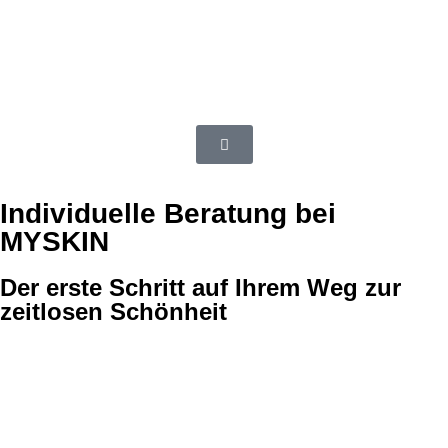
Individuelle Beratung bei
MYSKIN
Der erste Schritt auf Ihrem Weg zur
zeitlosen Schönheit
Jeder Behandlung bei MYSKIN geht eine umfassende
persönliche Beratung voraus. Außerdem führen wir bei jedem
Besuch eine sehr aufschlussreiche digitale OBSERV
Hautanalyse durch. So können wir jedes Treatment optimal auf