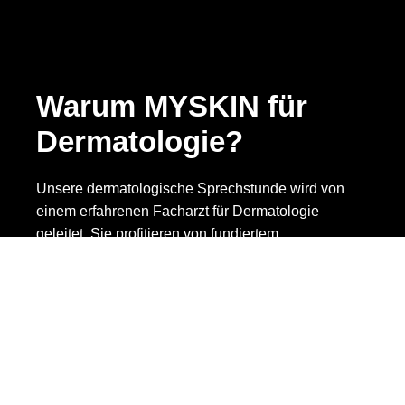
Warum MYSKIN für
Dermatologie?
Unsere dermatologische Sprechstunde wird von
einem erfahrenen Facharzt für Dermatologie
geleitet. Sie profitieren von fundiertem
medizinischem Wissen kombiniert mit dem
ästhetischen Verständnis unserer Praxis.
Wir nehmen uns Zeit für Ihre Anliegen und
behandeln Sie mit der gleichen Sorgfalt und
Aufmerksamkeit wie alle unsere Patienten.
Ihr Vorteil: Sie haben einen Ansprechpartner für
medizinische Hautprobleme und ästhetische