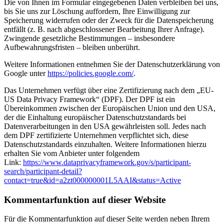
Die von Ihnen im Formular eingegebenen Daten verbleiben bei uns,
bis Sie uns zur Löschung auffordern, Ihre Einwilligung zur
Speicherung widerrufen oder der Zweck für die Datenspeicherung
entfällt (z. B. nach abgeschlossener Bearbeitung Ihrer Anfrage).
Zwingende gesetzliche Bestimmungen – insbesondere
Aufbewahrungsfristen – bleiben unberührt.
Weitere Informationen entnehmen Sie der Datenschutzerklärung von
Google unter
https://policies.google.com/
.
Das Unternehmen verfügt über eine Zertifizierung nach dem „EU-
US Data Privacy Framework“ (DPF). Der DPF ist ein
Übereinkommen zwischen der Europäischen Union und den USA,
der die Einhaltung europäischer Datenschutzstandards bei
Datenverarbeitungen in den USA gewährleisten soll. Jedes nach
dem DPF zertifizierte Unternehmen verpflichtet sich, diese
Datenschutzstandards einzuhalten. Weitere Informationen hierzu
erhalten Sie vom Anbieter unter folgendem
Link:
https://www.dataprivacyframework.gov/s/participant-
search/participant-detail?
contact=true&id=a2zt000000001L5AAI&status=Active
Kommentar­funktion auf dieser Website
Für die Kommentarfunktion auf dieser Seite werden neben Ihrem