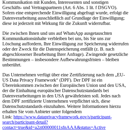
Kommunikation mit Kunden, Interessenten und sonstigen
Geschäfts- und Vertragspartnern (Art. 6 Abs. 1 lit. f DSGVO).
Sofern eine entsprechende Einwilligung abgefragt wurde, erfolgt die
Datenverarbeitung ausschließlich auf Grundlage der Einwilligung;
diese ist jederzeit mit Wirkung für die Zukunft widerrufbar.
Die zwischen Ihnen und uns auf WhatsApp ausgetauschten
Kommunikationsinhalte verbleiben bei uns, bis Sie uns zur
Löschung auffordern, Ihre Einwilligung zur Speicherung widerrufen
oder der Zweck für die Datenspeicherung entfällt (z. B. nach
abgeschlossener Bearbeitung Ihrer Anfrage). Zwingende gesetzliche
Bestimmungen – insbesondere Aufbewahrungsfristen – bleiben
unberührt.
Das Unternehmen verfügt über eine Zertifizierung nach dem „EU-
US Data Privacy Framework“ (DPF). Der DPF ist ein
Übereinkommen zwischen der Europäischen Union und den USA,
der die Einhaltung europäischer Datenschutzstandards bei
Datenverarbeitungen in den USA gewährleisten soll. Jedes nach
dem DPF zertifizierte Unternehmen verpflichtet sich, diese
Datenschutzstandards einzuhalten. Weitere Informationen hierzu
erhalten Sie vom Anbieter unter folgendem
Link:
https://www.dataprivacyframework.gov/s/participant-
search/participant-detail?
contact=true&id=a2zt00000011sfnAAA&status=Active