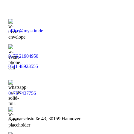
Kontakt
office@myskin.de
0176 21904950
0511 48923555
0175 7437756
Karmarschstraße 43, 30159 Hannover